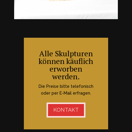
Alle Skulpturen
können käuflich
erworben
werden.
Die Preise bitte telefonisch
oder per E-Mail erfragen.
KONTAKT