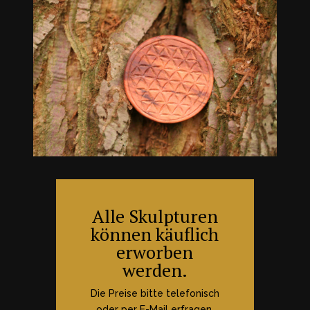
Alle Skulpturen
können käuflich
erworben
werden.
Die Preise bitte telefonisch
oder per E-Mail erfragen.